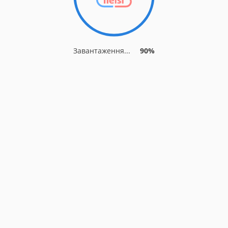
Завантаження...
90%