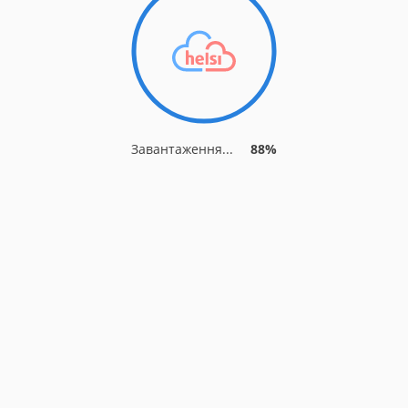
Завантаження...
93%