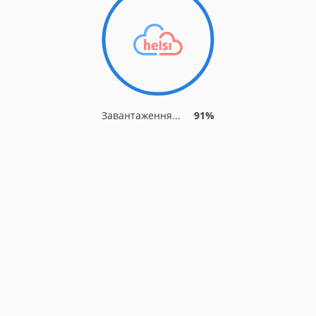
Завантаження...
91%