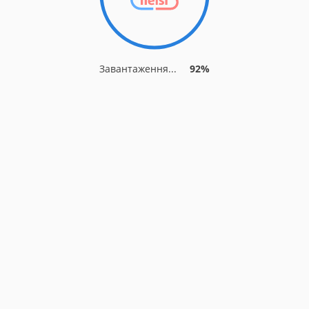
Завантаження...
92%