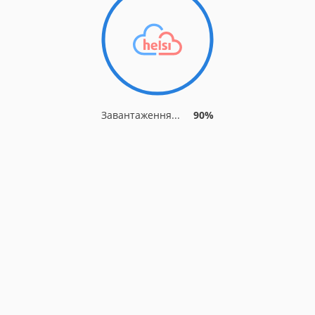
Завантаження...
90%