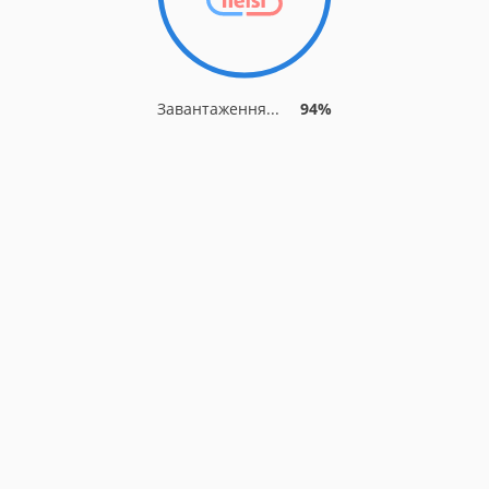
Завантаження...
94%