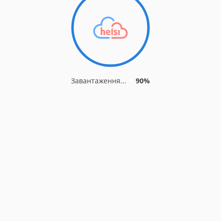
Завантаження...
90%