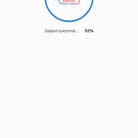
Завантаження...
92%