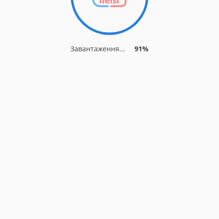
Завантаження...
91%