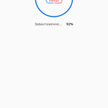
Завантаження...
92%