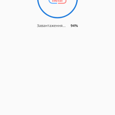
Завантаження...
94%