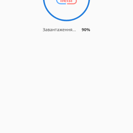
Завантаження...
90%