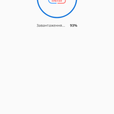
Завантаження...
93%