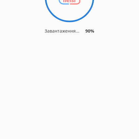
Завантаження...
90%