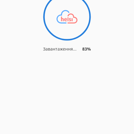
Завантаження...
90%