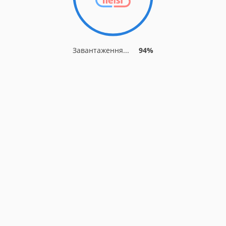
Завантаження...
94%