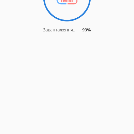
Завантаження...
93%