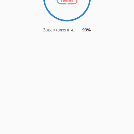
Завантаження...
93%