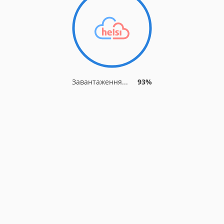
Завантаження...
93%