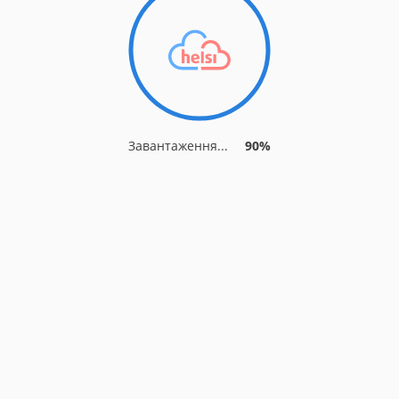
Завантаження...
90%