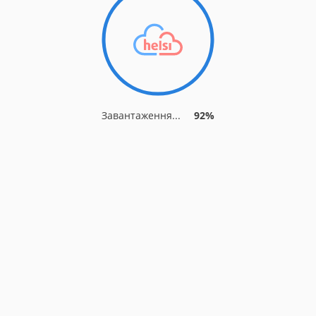
Завантаження...
92%