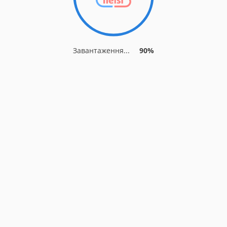
Завантаження...
90%