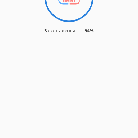
Завантаження...
94%