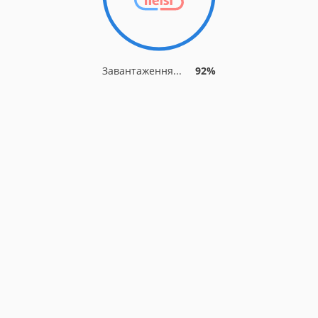
Завантаження...
92%