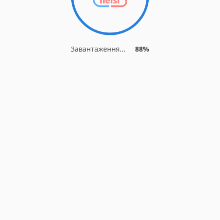
Завантаження...
88%