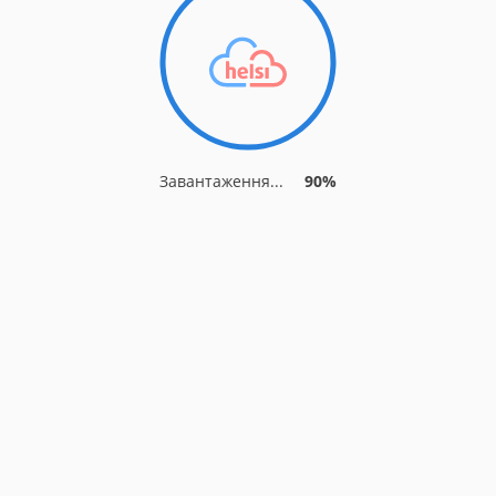
Завантаження...
90%