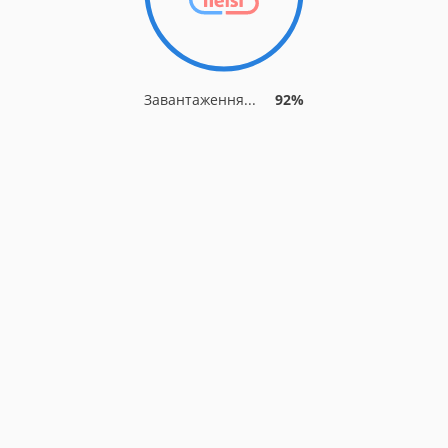
Завантаження...
92%