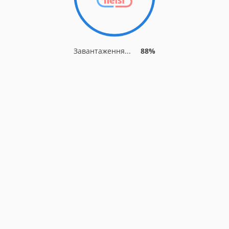
Завантаження...
88%