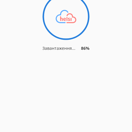
Завантаження...
89%