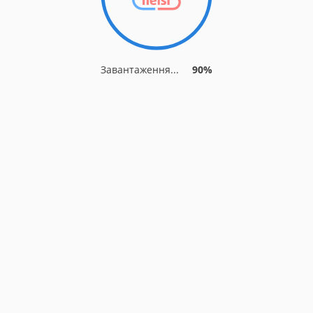
Завантаження...
90%