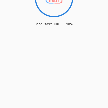
Завантаження...
90%