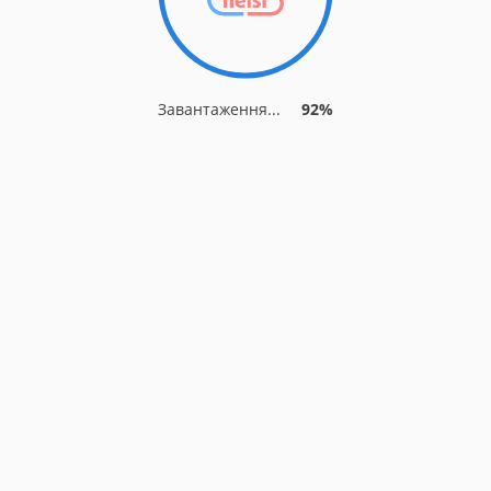
Завантаження...
92%