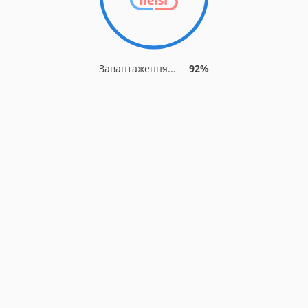
Завантаження...
92%