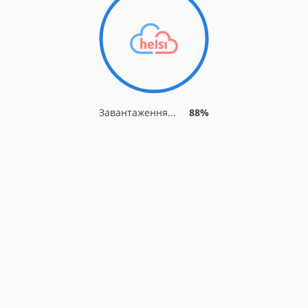
Завантаження...
93%