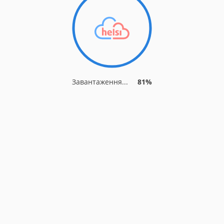
Завантаження...
85%