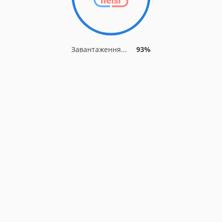
Завантаження...
93%