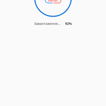
Завантаження...
92%