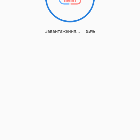
Завантаження...
93%