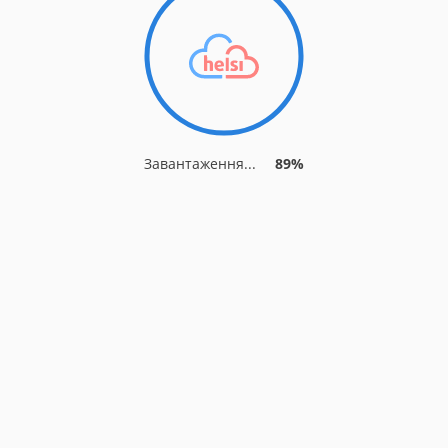
Завантаження...
93%