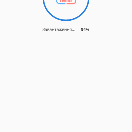
Завантаження...
94%