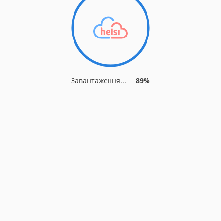
Завантаження...
96%