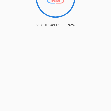
Завантаження...
92%