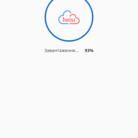
Завантаження...
93%