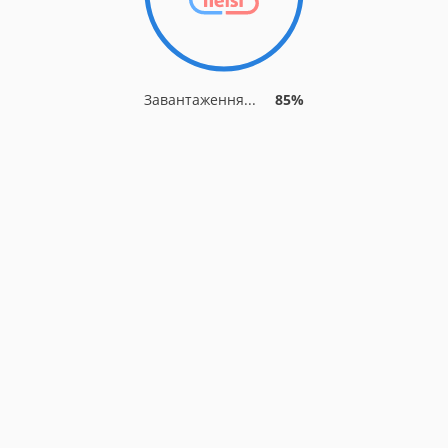
Завантаження...
88%