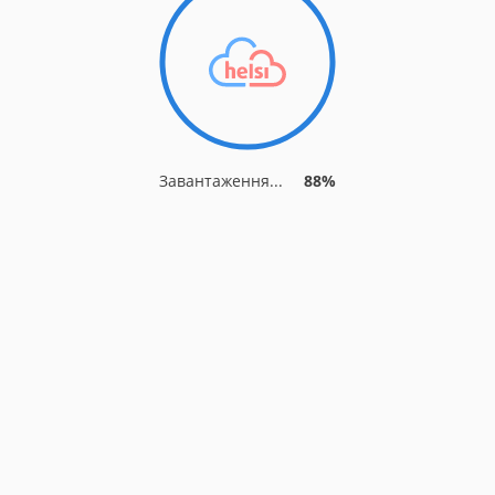
Завантаження...
95%