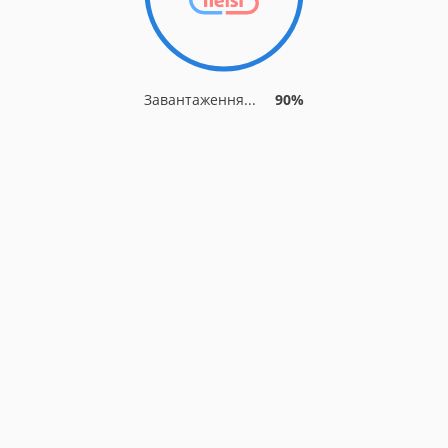
Завантаження...
90%