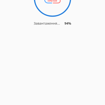
Завантаження...
94%