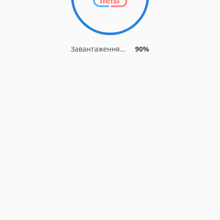
Завантаження...
90%