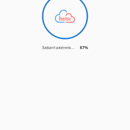
Завантаження...
90%