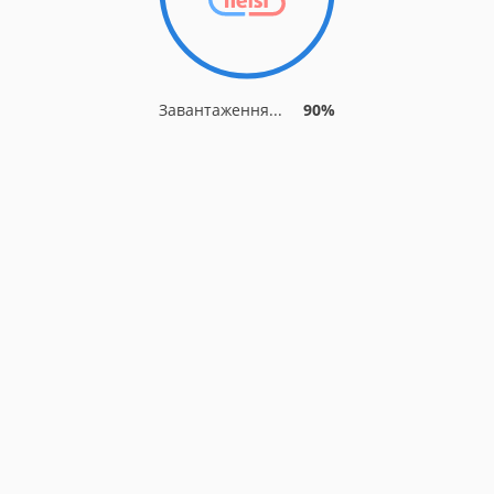
Завантаження...
90%